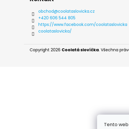
p
a
obchod
@
coolataslovicka.cz
t
+420 606 544 805
í
https://www.facebook.com/coolataslovicka
coolataslovicka/
Copyright 2026
Coolatá slovíčka
. Všechna prá
Tento web 