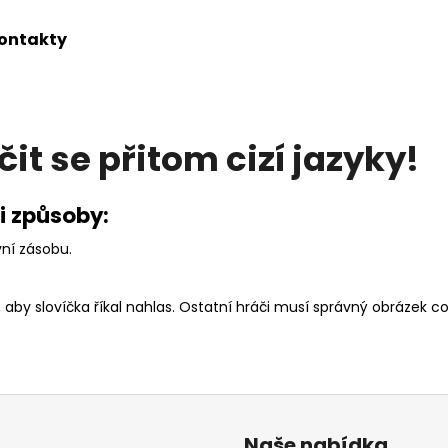
ontakty
Co potřebujete najít?
čit se přitom cizí jazyky!
HLEDAT
i způsoby:
vní zásobu.
aby slovíčka říkal nahlas. Ostatní hráči musí správný obrázek co 
Naše nabídka