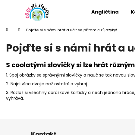
K
Přejít
na
o
Angličtina
K
obsah
Zpět
Zpět
š
do
do
í
Domů
Pojďte si s námi hrát a učit se přitom cizí jazyky!
k
obchodu
obchodu
Pojďte si s námi hrát a u
S coolatými slovíčky si lze hrát různým
1. Spoj obrázky se správnými slovíčky a nauč se tak novou slo
2. Najdi více dvojic než ostatní a vyhraj.
3. Rozlož si všechny obrázkové kartičky a nech jednoho hráče, 
vyhrává.
Z
á
Kontakt