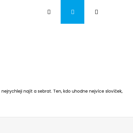
Hledat
Přihlášení
Nákupní
košík
nejrychleji najít a sebrat. Ten, kdo uhodne nejvíce slovíček,