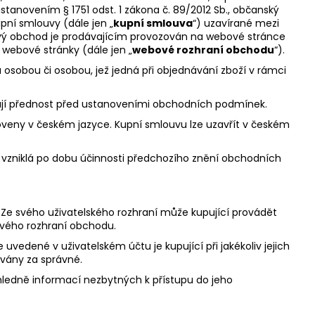
ustanovením § 1751 odst. 1 zákona č. 89/2012 Sb., občanský
pní smlouvy (dále jen „
kupní smlouva
“) uzavírané mezi
ový obchod je prodávajícím provozován na webové stránce
í webové stránky (dále jen „
webové rozhraní obchodu
“).
 osobou či osobou, jež jedná při objednávání zboží v rámci
ají přednost před ustanoveními obchodních podmínek.
veny v českém jazyce. Kupní smlouvu lze uzavřít v českém
vzniklá po dobu účinnosti předchozího znění obchodních
 Ze svého uživatelského rozhraní může kupující provádět
ového rozhraní obchodu.
uvedené v uživatelském účtu je kupující při jakékoliv jejich
ovány za správné.
hledně informací nezbytných k přístupu do jeho