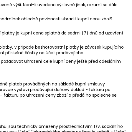
vené výši. Není-li uvedeno výslovně jinak, rozumí se dále
 podmínek ohledně povinnosti uhradit kupní cenu zboží
ní platby je kupní cena splatná do sedmi (7) dnů od uzavření
latby. V případě bezhotovostní platby je závazek kupujícího
í příslušné částky na účet prodávajícho.
), požadovat uhrazení celé kupní ceny ještě před odesláním
hledně plateb prováděných na základě kupní smlouvy
pravce vystaví prodávající daňový doklad - fakturu po
 - fakturu po uhrazení ceny zboží a předá ho společně se
bsahu jsou technicky omezeny prostřednictvím tzv. sociálního