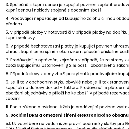
3. Společně s kupní cenou je kupující povinen zaplatit prodá
kupní cenou i náklady spojené s dodáním zboží.
4. Prodávající nepožaduje od kupujícího zálohu či jinou obd
předem.
5. V případě platby v hotovosti či v případě platby na dobírk
kupní smlouvy.
6. V případě bezhotovostní platby je kupující povinen uhrazo
uhradit kupní cenu splněn okamžikem připsání příslušné část
7. Prodávající je oprávněn, zejména v případě, že ze strany
zboží kupujícímu. Ustanovení § 2119 odst. 1 občanského zákoní
8. Případné slevy z ceny zboží poskytnuté prodávajícím kup
9. Je-li to v obchodním styku obvyklé nebo je-li tak stanov
kupujícímu daňový doklad – fakturu. Prodávající je plátcem 
obdržení objednávky a přiloží ho ke zboží. V případě rezerva
zbožím.
11. Podle zákona o evidenci tržeb je prodávající povinen vyst
5. Sociální DRM a omezení šíření elektronického obsahu
5.1. Uživatel bere na vědomí, že právní podmínky služby pro 