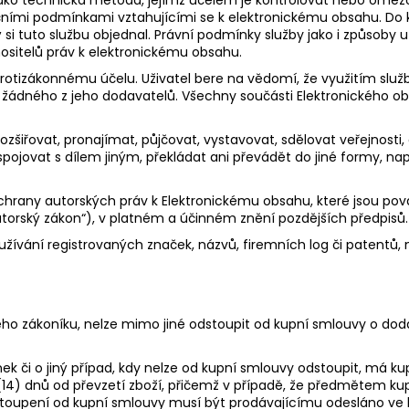
ako technická metoda, jejímž účelem je kontrolovat nebo omezova
enčními podmínkami vztahujícími se k elektronickému obsahu. D
 si tuto službu objednal. Právní podmínky služby jako i způsoby uži
ositelů práv k elektronickému obsahu.
 protizákonnému účelu. Uživatel bere na vědomí, že využitím služ
 žádného z jeho dodavatelů. Všechny součásti Elektronického ob
ozšiřovat, pronajímat, půjčovat, vystavovat, sdělovat veřejnosti,
 spojovat s dílem jiným, překládat ani převádět do jiné formy, na
chrany autorských práv k Elektronickému obsahu, které jsou po
autorský zákon“), v platném a účinném znění pozdějších předpisů.
oužívání registrovaných značek, názvů, firemních log či patentů
kého zákoníku, nelze mimo jiné odstoupit od kupní smlouvy o dod
nek či o jiný případ, kdy nelze od kupní smlouvy odstoupit, má k
(14) dnů od převzetí zboží, přičemž v případě, že předmětem kup
dstoupení od kupní smlouvy musí být prodávajícímu odesláno ve 