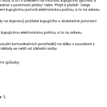
ložil, a to i s ohledem na možnost kupujícího zjišťovat a
nat s povinností platby“ nebo “Přejít k platbě”. Údaje
ní kupujícímu potvrdí elektronickou poštou, a to na adresu
lady na dopravu) požádat kupujícího o dodatečné potvrzení
o kupujícímu elektronickou poštou, a to na adresu
použití komunikačních prostředků na dálku v souvislosti s
áklady se neliší od základní sazby.
ími způsoby:
o
“);