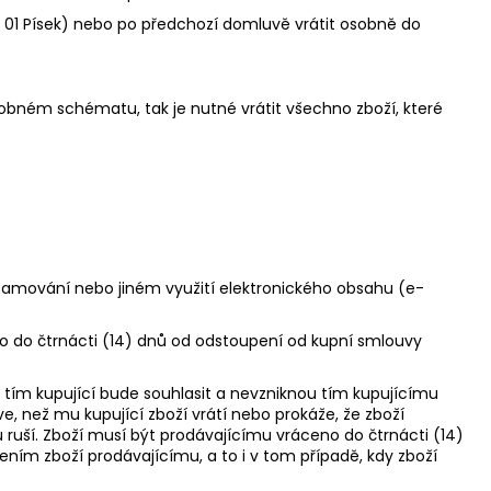
 01 Písek) nebo po předchozí domluvě vrátit osobně do
bném schématu, tak je nutné vrátit všechno zboží, které
reamování nebo jiném využití elektronického obsahu (e-
ího do čtrnácti (14) dnů od odstoupení od kupní smlouvy
 s tím kupující bude souhlasit a nevzniknou tím kupujícímu
ve, než mu kupující zboží vrátí nebo prokáže, že zboží
ruší. Zboží musí být prodávajícímu vráceno do čtrnácti (14)
ním zboží prodávajícímu, a to i v tom případě, kdy zboží