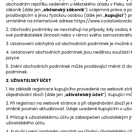
obchodním rejstříku vedeném u Městského úřadu v Písku. oddíl
zákoník (dále jen „
občanský zákoník
“) vzájemná práva a pov
prodávajícím a jinou fyzickou osobou (dále jen „
kupující
“) p
umístěné na internetové adrese https://www.coolataslovicka.
2. Obchodní podmínky se nevztahují na případy, kdy osoba, kt
své podnikatelské činnosti nebo v rámci svého samostatnéh
3. Ustanovení odchylná od obchodních podmínek je možné s
4. Ustanovení obchodních podmínek jsou nedílnou součástí 
jazyce.
5. Znění obchodních podmínek může prodávající měnit či do
podmínek.
2. UŽIVATELSKÝ ÚČET
1. Na základě registrace kupujícího provedené na webové str
objednávání zboží (dále jen „
uživatelský účet
“). Kupující 
2. Při registraci na webové stránce a při objednávání zboží je
změně povinen aktualizovat. Údaje uvedené kupujícím v uživ
3. Přístup k uživatelskému účtu je zabezpečen uživatelským
uživatelského účtu.
4. Kupující není oprávněn umožnit využívání uživatelského 