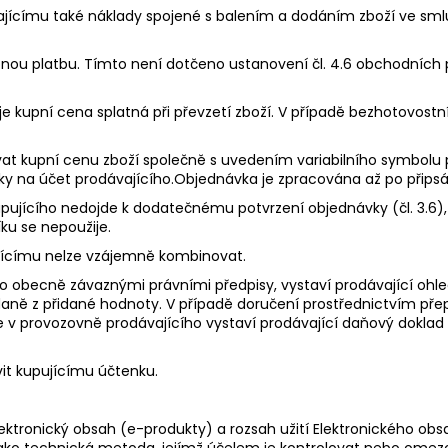
vajícímu také náklady spojené s balením a dodáním zboží ve smlu
obnou platbu. Tímto není dotčeno ustanovení čl. 4.6 obchodních
u je kupní cena splatná při převzetí zboží. V případě bezhotovost
vat kupní cenu zboží společně s uvedením variabilního symbolu p
ky na účet prodávajícího.Objednávka je zpracována až po připsán
 kupujícího nedojde k dodatečnému potvrzení objednávky (čl. 3.6
ku se nepoužije.
ujícímu nelze vzájemně kombinovat.
eno obecně závaznými právními předpisy, vystaví prodávající o
daně z přidané hodnoty. V případě doručení prostřednictvím pře
ce v provozovně prodávajícího vystaví prodávající daňový doklad
avit kupujícímu účtenku.
Elektronický obsah (e-produkty) a rozsah užití Elektronického o