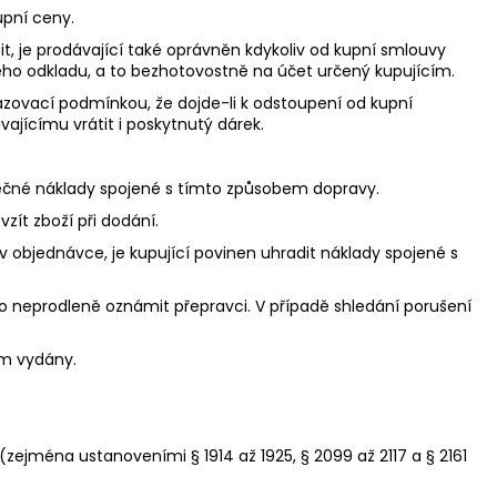
upní ceny.
t, je prodávající také oprávněn kdykoliv od kupní smlouvy
ného odkladu, a to bezhotovostně na účet určený kupujícím.
azovací podmínkou, že dojde-li k odstoupení od kupní
ajícímu vrátit i poskytnutý dárek.
atečné náklady spojené s tímto způsobem dopravy.
zít zboží při dodání.
 objednávce, je kupující povinen uhradit náklady spojené s
oto neprodleně oznámit přepravci. V případě shledání porušení
ím vydány.
zejména ustanoveními § 1914 až 1925, § 2099 až 2117 a § 2161