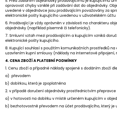
5. Před zasláním objednávky prodávajícímu je kupujícímu umož
opravovat chyby vzniklé při zadávání dat do objednávky. Objed
uvedené v objednávce jsou prodávajícím považovány za správ
elektronické pošty kupujícího uvedenou v uživatelském účtu č
6. Prodávající je vždy oprávněn v závislosti na charakteru 
objednávky (například písemně či telefonicky).
7. Smluvní vztah mezi prodávajícím a kupujícím vzniká doruče
elektronické pošty kupujícího.
8. Kupující souhlasí s použitím komunikačních prostředků na d
uzavřením kupní smlouvy (náklady na internetové připojení, ná
4. CENA ZBOŽÍ A PLATEBNÍ PODMÍNKY
1. Cenu zboží a případné náklady spojené s dodáním zboží dl
a) převodem
b) dobírkou, která je zpoplatněna
2. v případě doručení objednávky prostřednictvím přepravce
a) v hotovosti na dobírku v místě určeném kupujícím v obje
b) bezhotovostně převodem na účet prodávajícího, který je 