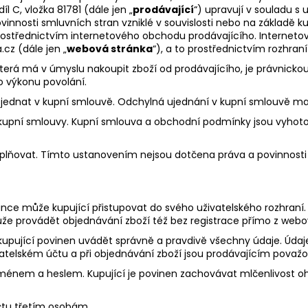
 C, vložka 81781 (dále jen „
prodávající
“) upravují v souladu s 
innosti smluvních stran vzniklé v souvislosti nebo na základě ku
rostřednictvím internetového obchodu prodávajícího. Internet
cz (dále jen „
webová stránka
“), a to prostřednictvím rozhran
erá má v úmyslu nakoupit zboží od prodávajícího, je právnickou
o výkonu povolání.
jednat v kupní smlouvě. Odchylná ujednání v kupní smlouvě m
kupní smlouvy. Kupní smlouva a obchodní podmínky jsou vyhoto
plňovat. Tímto ustanovením nejsou dotčena práva a povinnosti 
ánce může kupující přistupovat do svého uživatelského rozhraní.
může provádět objednávání zboží též bez registrace přímo z web
 kupující povinen uvádět správně a pravdivě všechny údaje. Údaje 
atelském účtu a při objednávání zboží jsou prodávajícím považ
 jménem a heslem. Kupující je povinen zachovávat mlčenlivost o
účtu třetím osobám.