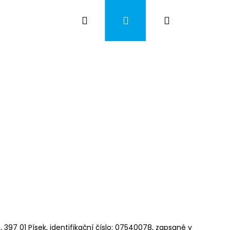
Hledat
Přihlášení
Nákupní
košík
97 01 Písek, identifikační číslo:
07540078
, zapsané v