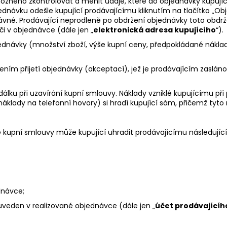
něno zkontrolovat a měnit údaje, které do objednávky kupující v
návku odešle kupující prodávajícímu kliknutím na tlačítko „Objed
né. Prodávající neprodleně po obdržení objednávky toto obdrže
i v objednávce (dále jen „
elektronická adresa kupujícího
“).
objednávky (množství zboží, výše kupní ceny, předpokládané nák
ním přijetí objednávky (akceptací), jež je prodávajícím zaslán
álku při uzavírání kupní smlouvy. Náklady vzniklé kupujícímu při 
klady na telefonní hovory) si hradí kupující sám, přičemž tyto n
e kupní smlouvy může kupující uhradit prodávajícímu následujíc
dnávce;
uveden v realizované objednávce (dále jen „
účet prodávajícíh