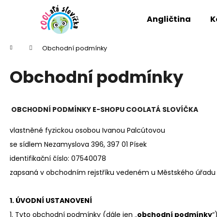
K
Přejít
na
o
Angličtina
K
obsah
Zpět
Zpět
š
do
do
í
Domů
Obchodní podmínky
k
obchodu
obchodu
Obchodní podmínky
OBCHODNÍ PODMÍNKY E-SHOPU COOLATÁ SLOVÍČKA
vlastněné fyzickou osobou Ivanou Palcútovou
se sídlem Nezamyslova 396, 397 01 Písek
identifikační číslo:
07540078
zapsaná v obchodním rejstříku vedeném u Městského úřadu v
1. ÚVODNÍ USTANOVENÍ
1. Tyto obchodní podmínky (dále jen „
obchodní podmínky
“