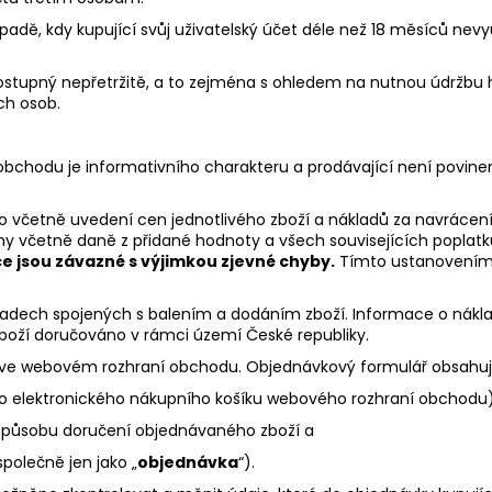
ípadě, kdy kupující svůj uživatelský účet déle než 18 měsíců nevyu
 dostupný nepřetržitě, a to zejména s ohledem na nutnou údržbu
ch osob.
bchodu je informativního charakteru a prodávající není povinen
 včetně uvedení cen jednotlivého zboží a nákladů za navrácení z
 včetně daně z přidané hodnoty a všech souvisejících poplatků. 
e jsou závazné s výjimkou zjevné chyby.
Tímto ustanovením 
ladech spojených s balením a dodáním zboží. Informace o nák
boží doručováno v rámci území České republiky.
lář ve webovém rozhraní obchodu. Objednávkový formulář obsahu
do elektronického nákupního košíku webového rozhraní obchodu)
způsobu doručení objednávaného zboží a
polečně jen jako „
objednávka
“).