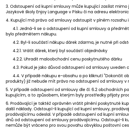
3. Odstoupení od kupní smlouvy může kupující zasílat mimo 
Jazykové školy Enjoy Language v Písku či na adresu elektron
4. Kupující má právo od smlouvy odstoupit v plném rozsahu i
4.1. Jedná-li se o odstoupení od kupní smlouvy a předměte
bylo předmětem nákupu.
4.2. Byl-li součástí nákupu dárek zdarma, je nutné při ods
4.2.1. Vrátit dárek, který byl součástí objednávky
4.2.2. Uhradit maloobchodní cenu poskytnutého dárku
4.3. Pokud je jako důvod odstoupení od smlouvy uveden ch
4.4. V případě nákupu e-obsahu a po kliknutí "Dokončit obje
produkty) již nebude mít právo na odstoupení od smlouvy v r
5. V případě odstoupení od smlouvy dle čl. 6.2 obchodních po
kupujícím, a to způsobem, kterým byly prostředky přijaty pro
6. Prodávající je taktéž oprávněn vrátit plnění poskytnuté ku
další náklady. Odstoupí-li kupující od kupní smlouvy, prodávaj
prodávajícímu odeslal. V případě odstoupení od kupní smlouv
dnů od odstoupení od smlouvy prodávajícímu. Odstoupí-li kup
nemůže být vráceno pro svou povahu obvyklou poštovní ces