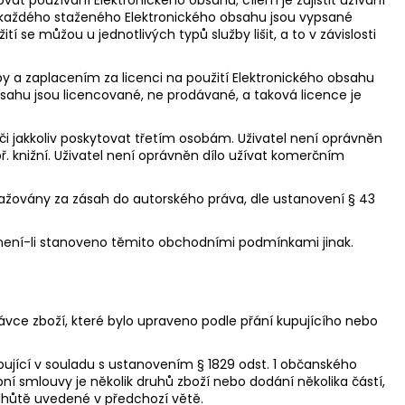
t používání Elektronického obsahu; cílem je zajistit užívání
o každého staženého Elektronického obsahu jsou vypsané
tí se můžou u jednotlivých typů služby lišit, a to v závislosti
by a zaplacením za licenci na použití Elektronického obsahu
sahu jsou licencované, ne prodávané, a taková licence je
 či jakkoliv poskytovat třetím osobám. Uživatel není oprávněn
př. knižní. Uživatel není oprávněn dílo užívat komerčním
važovány za zásah do autorského práva, dle ustanovení § 43
, není-li stanoveno těmito obchodními podmínkami jinak.
ávce zboží, které bylo upraveno podle přání kupujícího nebo
upující v souladu s ustanovením § 1829 odst. 1 občanského
ní smlouvy je několik druhů zboží nebo dodání několika částí,
lhůtě uvedené v předchozí větě.