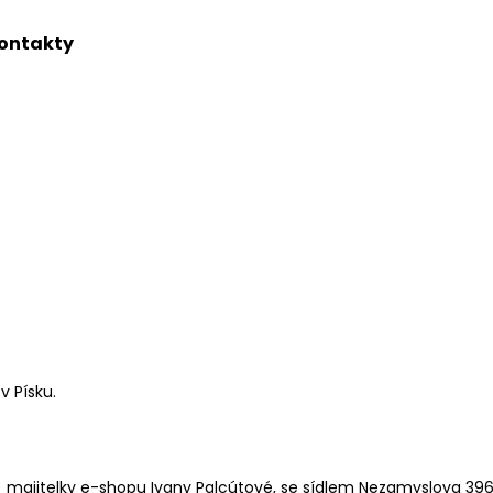
ontakty
Co potřebujete najít?
HLEDAT
 Písku.
) majitelky e-shopu Ivany Palcútové, se sídlem Nezamyslova 396, 3