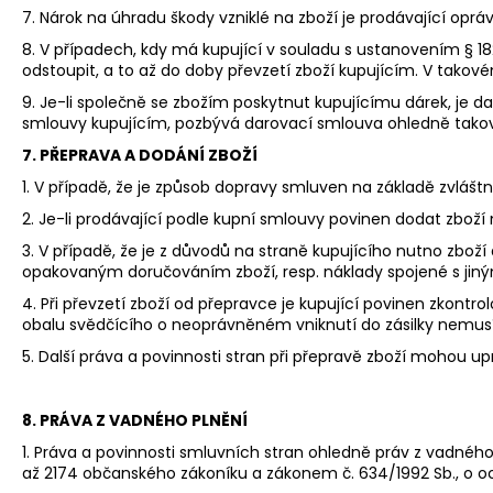
7. Nárok na úhradu škody vzniklé na zboží je prodávající opr
8. V případech, kdy má kupující v souladu s ustanovením § 1
odstoupit, a to až do doby převzetí zboží kupujícím. V tako
9. Je-li společně se zbožím poskytnut kupujícímu dárek, je 
smlouvy kupujícím, pozbývá darovací smlouva ohledně takovéh
7. PŘEPRAVA A DODÁNÍ ZBOŽÍ
1. V případě, že je způsob dopravy smluven na základě zvláš
2. Je-li prodávající podle kupní smlouvy povinen dodat zboží 
3. V případě, že je z důvodů na straně kupujícího nutno zbo
opakovaným doručováním zboží, resp. náklady spojené s ji
4. Při převzetí zboží od přepravce je kupující povinen zkont
obalu svědčícího o neoprávněném vniknutí do zásilky nemusí k
5. Další práva a povinnosti stran při přepravě zboží mohou up
8. PRÁVA Z VADNÉHO PLNĚNÍ
1. Práva a povinnosti smluvních stran ohledně práv z vadného
až 2174 občanského zákoníku a zákonem č. 634/1992 Sb., o oc