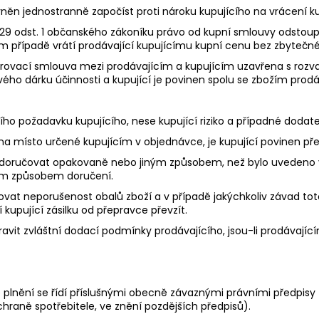
ávněn jednostranně započíst proti nároku kupujícího na vrácení k
829 odst. 1 občanského zákoníku právo od kupní smlouvy odstoupi
vém případě vrátí prodávající kupujícímu kupní cenu bez zbyteč
darovací smlouva mezi prodávajícím a kupujícím uzavřena s rozv
o dárku účinnosti a kupující je povinen spolu se zbožím prodáv
tního požadavku kupujícího, nese kupující riziko a případné dod
na místo určené kupujícím v objednávce, je kupující povinen přev
ží doručovat opakovaně nebo jiným způsobem, než bylo uvedeno v
ným způsobem doručení.
rolovat neporušenost obalů zboží a v případě jakýchkoliv závad t
upující zásilku od přepravce převzít.
ravit zvláštní dodací podmínky prodávajícího, jsou-li prodávajíc
 plnění se řídí příslušnými obecně závaznými právními předpisy (
hraně spotřebitele, ve znění pozdějších předpisů).