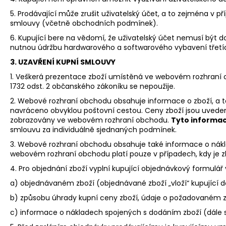
5. Prodávající může zrušit uživatelský účet, a to zejména v př
smlouvy (včetně obchodních podmínek).
6. Kupující bere na vědomí, že uživatelský účet nemusí být
nutnou údržbu hardwarového a softwarového vybavení třetí
3. UZAVŘENÍ KUPNÍ SMLOUVY
1. Veškerá prezentace zboží umístěná ve webovém rozhraní o
1732 odst. 2 občanského zákoníku se nepoužije.
2. Webové rozhraní obchodu obsahuje informace o zboží, a to
navráceno obvyklou poštovní cestou. Ceny zboží jsou uvedeny
zobrazovány ve webovém rozhraní obchodu.
Tyto informac
smlouvu za individuálně sjednaných podmínek.
3. Webové rozhraní obchodu obsahuje také informace o nák
webovém rozhraní obchodu platí pouze v případech, kdy je z
4. Pro objednání zboží vyplní kupující objednávkový formu
a) objednávaném zboží (objednávané zboží „vloží“ kupující 
b) způsobu úhrady kupní ceny zboží, údaje o požadovaném 
c) informace o nákladech spojených s dodáním zboží (dále s