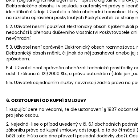
DRM (Digital Rights Management - Správa digitálních práv), j
Elektronického obsahu i v souladu s autorskými právy a lic
identifikační údaje Uživatele a čísla obchodní transakce, který
na rozsahu oprávnění poskytnutých Poskytovateli ze strany n
5.2. Uživatel nesmí používat Elektronický obsah k jakémukoli
nedochází k přenosu duševního vlastnictví Poskytovatele ani
nevýhradní.
5.3. Uživatel není oprávněn Elektronický obsah rozmnožovat, r
Elektronický obsah měnit, či jinak do něj zasahovat anebo jej
způsobem.
5.4. Uživatel není oprávněn obcházet technické prostředky o
odst. 1 zákona č. 121/2000 Sb., o právu autorském (dále jen „
5.5. Uživateli objednáním služby nevznikají žádná práva na p
6. ODSTOUPENÍ OD KUPNÍ SMLOUVY
1. Kupující bere na vědomí, že dle ustanovení § 1837 občans
pro jeho osobu.
2. Nejedná-li se o případ uvedený v čl. 6.1 obchodních podmí
zákoníku právo od kupní smlouvy odstoupit, a to do čtrnácti 
běží tato lhůta ode dne převzetí poslední dodávky zboží. O